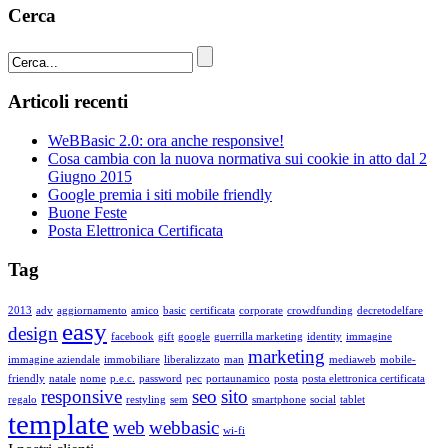
Cerca
Articoli recenti
WeBBasic 2.0: ora anche responsive!
Cosa cambia con la nuova normativa sui cookie in atto dal 2
Giugno 2015
Google premia i siti mobile friendly
Buone Feste
Posta Elettronica Certificata
Tag
2013
adv
aggiornamento
amico
basic
certificata
corporate
crowdfunding
decretodelfare
easy
design
facebook
gift
google
guerrilla marketing
identity
immagine
marketing
immagine aziendale
immobiliare
liberalizzato
man
mediaweb
mobile-
friendly
natale
nome
p.e.c.
password
pec
portaunamico
posta
posta elettronica certificata
responsive
seo
sito
regalo
restyling
sem
smartphone
social
tablet
template
web
webbasic
wi-fi