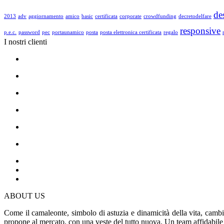
de
2013
adv
aggiornamento
amico
basic
certificata
corporate
crowdfunding
decretodelfare
responsive
p.e.c.
password
pec
portaunamico
posta
posta elettronica certificata
regalo
I nostri clienti
ABOUT US
Come il camaleonte, simbolo di astuzia e dinamicità della vita, cambia
propone al mercato, con una veste del tutto nuova. Un team affidabile e