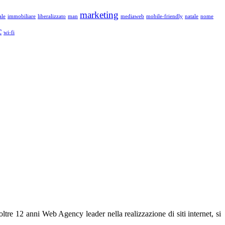
marketing
ale
immobiliare
liberalizzato
man
mediaweb
mobile-friendly
natale
nome
c
wi-fi
ltre 12 anni Web Agency leader nella realizzazione di siti internet, si