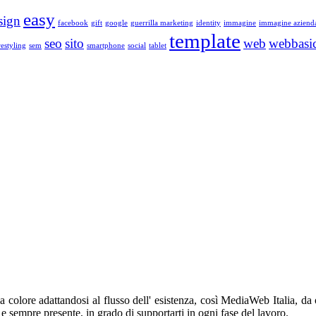
easy
sign
facebook
gift
google
guerrilla marketing
identity
immagine
immagine aziend
template
seo
sito
web
webbasi
restyling
sem
smartphone
social
tablet
 colore adattandosi al flusso dell' esistenza, così MediaWeb Italia, da o
 sempre presente, in grado di supportarti in ogni fase del lavoro.